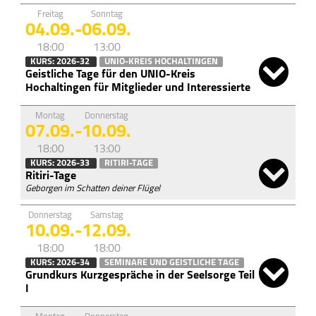
Freitag
Sonntag
04.09.
-
06.09.
18:00
13:00
KURS: 2026-32
UNIO-KREIS HOCHALTINGEN
Geistliche Tage für den UNIO-Kreis
Hochaltingen für Mitglieder und Interessierte
Montag
Donnerstag
07.09.
-
10.09.
18:00
13:00
KURS: 2026-33
RITIRI-TAGE
Ritiri-Tage
Geborgen im Schatten deiner Flügel
Donnerstag
Samstag
10.09.
-
12.09.
18:00
18:00
KURS: 2026-34
SEMINARE UND GEISTLICHE TAGE
Grundkurs Kurzgespräche in der Seelsorge Teil
I