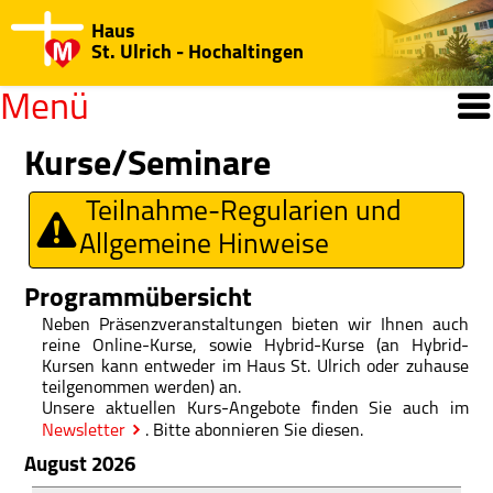
Haus
St. Ulrich - Hochaltingen
Menü
Willkommen
Kurse/Seminare
Open submenu
Teilnahme-Regularien und
Kurse/Seminare
Allgemeine Hinweise
Jahresprogramm
Programmübersicht
Regularien/Hinweise
Neben Präsenzveranstaltungen bieten wir Ihnen auch
reine Online-Kurse, sowie Hybrid-Kurse (an Hybrid-
Katechisten-Kurs
Kursen kann entweder im Haus St. Ulrich oder zuhause
teilgenommen werden) an.
Medien-Center
Unsere aktuellen Kurs-Angebote finden Sie auch im
Newsletter
. Bitte abonnieren Sie diesen.
Open submenu
Haus St. Ulrich
August 2026