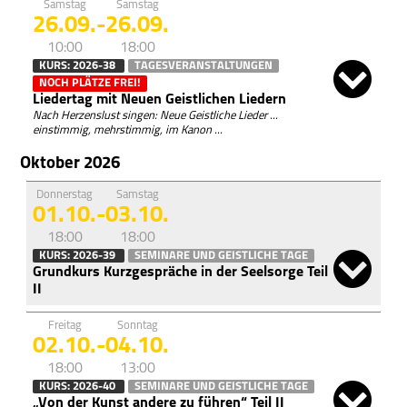
Samstag
Samstag
26.09.
-
26.09.
10:00
18:00
KURS: 2026-38
TAGESVERANSTALTUNGEN
NOCH PLÄTZE FREI!
Liedertag mit Neuen Geistlichen Liedern
Nach Herzenslust singen: Neue Geistliche Lieder ...
einstimmig, mehrstimmig, im Kanon ...
Oktober 2026
Donnerstag
Samstag
01.10.
-
03.10.
18:00
18:00
KURS: 2026-39
SEMINARE UND GEISTLICHE TAGE
Grundkurs Kurzgespräche in der Seelsorge Teil
II
Freitag
Sonntag
02.10.
-
04.10.
18:00
13:00
KURS: 2026-40
SEMINARE UND GEISTLICHE TAGE
„Von der Kunst andere zu führen“ Teil II