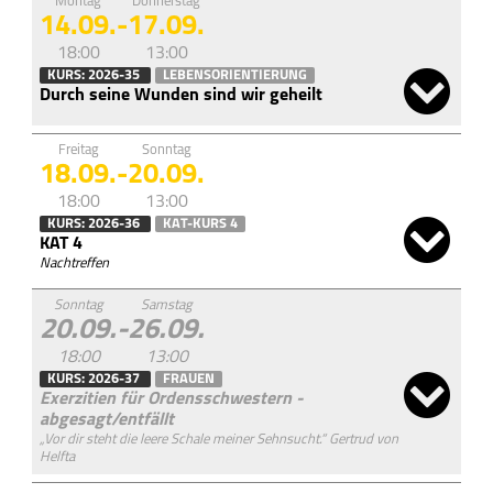
Montag
Donnerstag
14.09.
-
17.09.
18:00
13:00
KURS: 2026-35
LEBENSORIENTIERUNG
Durch seine Wunden sind wir geheilt
Freitag
Sonntag
18.09.
-
20.09.
18:00
13:00
KURS: 2026-36
KAT-KURS 4
KAT 4
Nachtreffen
Sonntag
Samstag
20.09.
-
26.09.
18:00
13:00
KURS: 2026-37
FRAUEN
Exerzitien für Ordensschwestern
„Vor dir steht die leere Schale meiner Sehnsucht.“ Gertrud von
Helfta