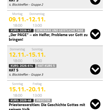
KAT 5
4. Blocktreffen - Gruppe 2
Montag
Donnerstag
09.11.
-
12.11.
18:00
13:00
KURS: 2026-47
SEMINARE UND GEISTLICHE TAGE
„Der PAGE“ – ein Helfer, Probleme vor Gott zu
bringen!
Donnerstag
Sonntag
12.11.
-
15.11.
18:00
13:00
KURS: 2026-614
KAT-KURS 5
KAT 5
4. Blocktreffen - Gruppe 3
Sonntag
Freitag
15.11.
-
20.11.
18:00
13:00
KURS: 2026-48
PRIESTER
Priesterexerzitien: Die Geschichte Gottes mit
seinem Volk