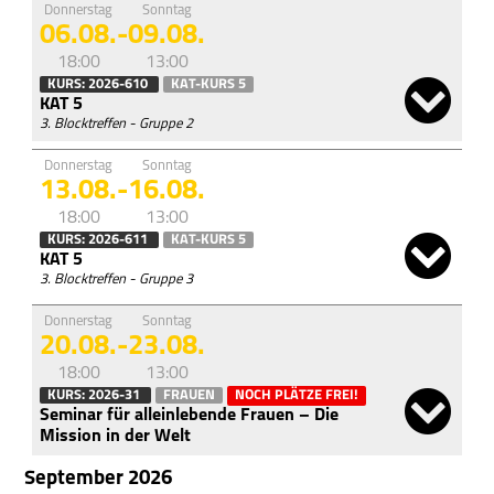
Haus St. Ulrich
Donnerstag
Sonntag
06.08.
-
09.08.
Spiritualität
18:00
13:00
KURS: 2026-610
KAT-KURS 5
Träger des Hauses
KAT 5
3. Blocktreffen - Gruppe 2
St.-Ulrich-Stiftung
Donnerstag
Sonntag
Spenden/Finanzierung
13.08.
-
16.08.
18:00
13:00
„Fest des Dankes”
KURS: 2026-611
KAT-KURS 5
KAT 5
Kontakt
3. Blocktreffen - Gruppe 3
Donnerstag
Sonntag
20.08.
-
23.08.
18:00
13:00
KURS: 2026-31
FRAUEN
NOCH PLÄTZE FREI!
Seminar für alleinlebende Frauen – Die
Mission in der Welt
September 2026