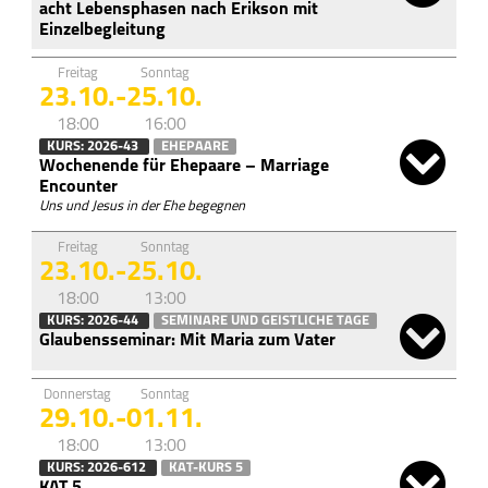
acht Lebensphasen nach Erikson mit
Einzelbegleitung
Freitag
Sonntag
23.10.
-
25.10.
18:00
16:00
KURS: 2026-43
EHEPAARE
Wochenende für Ehepaare – Marriage
Encounter
Uns und Jesus in der Ehe begegnen
Freitag
Sonntag
23.10.
-
25.10.
18:00
13:00
KURS: 2026-44
SEMINARE UND GEISTLICHE TAGE
Glaubensseminar: Mit Maria zum Vater
Donnerstag
Sonntag
29.10.
-
01.11.
18:00
13:00
KURS: 2026-612
KAT-KURS 5