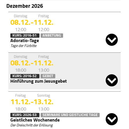
Dezember 2026
Dienstag
Freitag
08.12.
-
11.12.
12:00
12:00
KURS: 2016-51
ANBETUNG
Adoratio-Tage
Tage der Fürbitte
Dienstag
Freitag
08.12.
-
11.12.
18:00
13:00
KURS: 2016-52
GEBET
Hinführung zum Jesusgebet
Freitag
Sonntag
11.12.
-
13.12.
18:00
13:00
KURS: 2026-53
SEMINARE UND GEISTLICHE TAGE
Geistliches Wochenende
Der Dreischritt der Erlösung