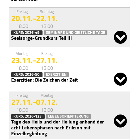
Freitag
Sonntag
20.11.
-
22.11.
18:00
13:00
KURS: 2026-49
SEMINARE UND GEISTLICHE TAGE
Seelsorge-Grundkurs Teil III
Montag
Freitag
23.11.
-
27.11.
18:00
13:00
KURS: 2026-50
EXERZITIEN
Exerzitien: Die Zeichen der Zeit
Freitag
Montag
27.11.
-
07.12.
18:00
13:00
KURS: 2026-123
LEBENSORIENTIERUNG
Tage des Heils und der Heilung anhand der
acht Lebensphasen nach Erikson mit
Einzelbegleitung