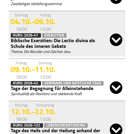
Zweiteiliges Vertiefungsseminar
Sonntag
Freitag
04.10.
-
09.10.
18:00
13:00
KURS: 2026-41
EXERZITIEN
Biblische Exerzitien: Die Lectio divina als
Schule des inneren Gebets
Thema: Die Wunder und Zeichen Jesu
Freitag
Sonntag
09.10.
-
11.10.
18:00
13:00
KURS: 2026-42
SEMINARE UND GEISTLICHE TAGE
Tage der Begegnung für Alleinstehende
Spiritualität als Resilienz und stärkende Kraft
Montag
Donnerstag
12.10.
-
22.10.
18:00
13:00
KURS: 2026-122
LEBENSORIENTIERUNG
Tage des Heils und der Heilung anhand der