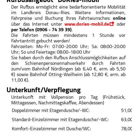
Rufbusangebot "DoRies-mobil"
Der Rufbus ermöglicht eine bedarfsorientierte Mobilität
im Landkreis Donau-Ries. Weitere Informationen,
Fahrpreise und Buchung Ihres Fahrtwunsches:
online
über das Internet unter
www.dories-mobil.de
oder
per Telefon (0906 - 74 39 39)
.
Die Fahrten müssen mindestens 1 Stunde vor
Fahrtantritt gebucht werden!
Fahrzeiten: Mo-Fr: 07:00-20:00 Uhr; Sa: 08:00-20:00
Uhr; So und Feiertage: 08:00-18:00 Uhr
Sie haben durch den Rufbus Anschlussmöglichkeiten auf
den Schienenpersonennahverkehr durch Fahrten
zum/vom Bahnhof Nördlingen (ab 6,40 €, erm. ab 5,50
€) sowie Bahnhof Otting-Weilheim (ab 12,80 €, erm. ab
11,00 €).
Unterkunft/Verpflegung
Unterkunft mit Vollpension pro Tag (Frühstück,
Mittagessen, Nachmittagskaffee, Abendessen)
Doppelzimmer mit Etagendusche/-WC:
51,0
Standard-Einzelzimmer mit Etagendusche/-WC:
63,0
Komfort-Einzelzimmer mit Dusche/WC:
78,0