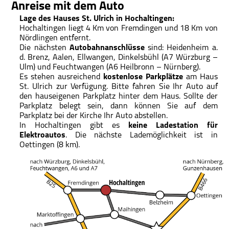
Haus St. Ulrich
Anreise mit dem Auto
Lage des Hauses St. Ulrich in Hochaltingen:
Spiritualität
Hochaltingen liegt 4 Km von Fremdingen und 18 Km von
Nördlingen entfernt.
Träger des Hauses
Die nächsten
Autobahnanschlüsse
sind: Heidenheim a.
d. Brenz, Aalen, Ellwangen, Dinkelsbühl (A7 Würzburg –
St.-Ulrich-Stiftung
Ulm) und Feuchtwangen (A6 Heilbronn – Nürnberg).
Es stehen ausreichend
kostenlose Parkplätze
am Haus
Spenden/Finanzierung
St. Ulrich zur Verfügung. Bitte fahren Sie Ihr Auto auf
den hauseigenen Parkplatz hinter dem Haus. Sollte der
„Fest des Dankes”
Parkplatz belegt sein, dann können Sie auf dem
Parkplatz bei der Kirche Ihr Auto abstellen.
Kontakt
In Hochaltingen gibt es
keine Ladestation für
Elektroautos
. Die nächste Lademöglichkeit ist in
Oettingen (8 km).