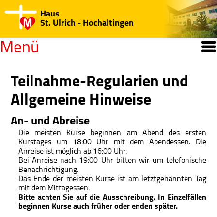
Haus
St. Ulrich - Hochaltingen
Menü
Willkommen
Teilnahme-Regularien und
Open submenu
Allgemeine Hinweise
Kurse/Seminare
An- und Abreise
Jahresprogramm
Die meisten Kurse beginnen am Abend des ersten
Regularien/Hinweise
Kurstages um 18:00 Uhr mit dem Abendessen. Die
Anreise ist möglich ab 16:00 Uhr.
Katechisten-Kurs
Bei Anreise nach 19:00 Uhr bitten wir um telefonische
Benachrichtigung.
Das Ende der meisten Kurse ist am letztgenannten Tag
Medien-Center
mit dem Mittagessen.
Bitte achten Sie auf die Ausschreibung. In Einzelfällen
Open submenu
Haus St. Ulrich
beginnen Kurse auch früher oder enden später.