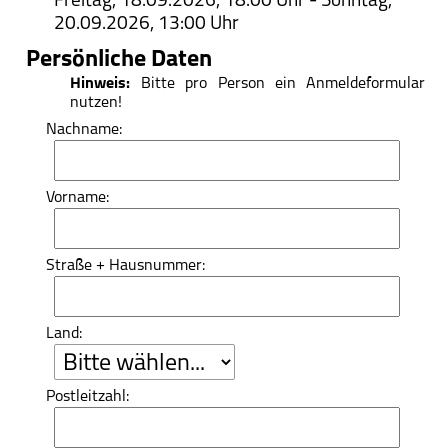
Freitag, 18.09.2026, 18:00 Uhr - Sonntag,
Haus St. Ulrich
20.09.2026, 13:00 Uhr
Spiritualität
Persönliche Daten
Träger des Hauses
Hinweis:
Bitte pro Person ein Anmeldeformular
nutzen!
St.-Ulrich-Stiftung
Nachname:
Spenden/Finanzierung
Vorname:
„Fest des Dankes”
Kontakt
Straße + Hausnummer:
Land:
Postleitzahl: