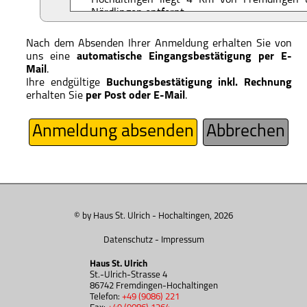
Hochaltingen liegt 4 Km von Fremdingen
Nördlingen entfernt.
Die nächsten
Autobahnanschlüsse
sind: H
Brenz, Aalen, Ellwangen, Dinkelsbühl (A7 Wü
Nach dem Absenden Ihrer Anmeldung erhalten Sie von
Feuchtwangen (A6 Heilbronn – Nürnberg).
uns eine
automatische Eingangsbestätigung per E-
Es stehen ausreichend
kostenlose Parkplä
Mail
.
Ulrich zur Verfügung. Bitte fahren Sie I
Ihre endgültige
Buchungsbestätigung inkl. Rechnung
hauseigenen Parkplatz hinter dem Haus. Soll
erhalten Sie
per Post oder E-Mail
.
belegt sein, dann können Sie auf dem Parkpla
Ihr Auto abstellen.
Anmeldung absenden
Abbrechen
In Hochaltingen gibt es
keine Ladestation 
Die nächste Lademöglichkeit ist in Oettingen (
© by Haus St. Ulrich - Hochaltingen, 2026
Datenschutz
-
Impressum
Haus St. Ulrich
St.-Ulrich-Strasse 4
86742 Fremdingen-Hochaltingen
Telefon:
+49 (9086) 221