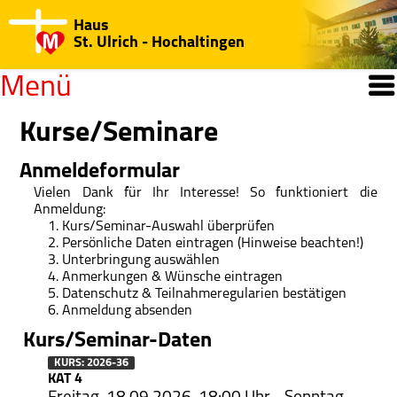
Haus
St. Ulrich - Hochaltingen
Menü
Willkommen
Kurse/Seminare
Open submenu
Anmeldeformular
Kurse/Seminare
Vielen Dank für Ihr Interesse! So funktioniert die
Anmeldung:
Jahresprogramm
Kurs/Seminar-Auswahl überprüfen
Persönliche Daten eintragen (Hinweise beachten!)
Regularien/Hinweise
Unterbringung auswählen
Anmerkungen & Wünsche eintragen
Katechisten-Kurs
Datenschutz & Teilnahmeregularien bestätigen
Anmeldung absenden
Medien-Center
Kurs/Seminar-Daten
Open submenu
KURS: 2026-36
Haus St. Ulrich
KAT 4