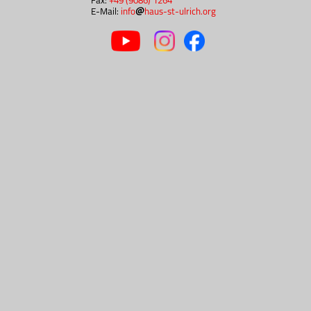
Fax:
+49 (9086) 1264
E-Mail:
info
haus-st-ulrich.org
Anreise mit der Bahn
Die nächste Bahnstation für das Haus St. Ulric
Nördlingen liegt an der Bahnstrecke Dona
besteht die Möglichkeit, mit dem Bus von
Hochaltingen oder in die Nachbarortschaf
fahren. Sie können auch das Rufbusangebot n
Informationen zum Bahnhof Nördlingen f
https://www.bahnhof.de/bahnhof-de/bahnhof
B6rdlingen-1019398
Busverbindungen von Nördlinge
Hochaltingen bzw. Fremdingen
Firma Schwarzer
Linie 502
nach Hochaltingen (
Abfahrt in Nördlingen: Montag bis Freitag
Uhr (nur an Schultagen/nur Mo-Do), 16:39 Uh