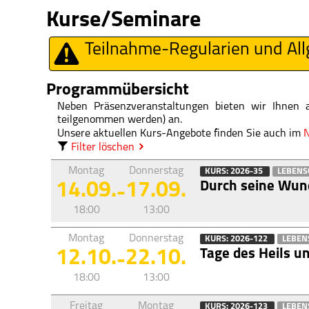
Kurse/Seminare
Teilnahme-Regularien und Al
Programmübersicht
Neben Präsenzveranstaltungen bieten wir Ihnen 
teilgenommen werden) an.
Unsere aktuellen Kurs-Angebote finden Sie auch im
N
Filter löschen
Montag
Donnerstag
KURS: 2026-35
LEBENS
Durch seine Wund
14.09.
17.09.
-
18:00
13:00
Montag
Donnerstag
KURS: 2026-122
LEBEN
Tage des Heils u
12.10.
22.10.
-
18:00
13:00
Freitag
Montag
KURS: 2026-123
LEBEN