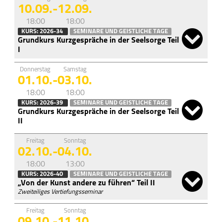
Haus St. Ulrich
10.09.
-
12.09.
Spiritualität
18:00
18:00
KURS: 2026-34
SEMINARE UND GEISTLICHE TAGE
Grundkurs Kurzgespräche in der Seelsorge Teil
Träger des Hauses
I
St.-Ulrich-Stiftung
Donnerstag
Samstag
01.10.
-
03.10.
Spenden/Finanzierung
18:00
18:00
„Fest des Dankes”
KURS: 2026-39
SEMINARE UND GEISTLICHE TAGE
Grundkurs Kurzgespräche in der Seelsorge Teil
Kontakt
II
Freitag
Sonntag
02.10.
-
04.10.
18:00
13:00
KURS: 2026-40
SEMINARE UND GEISTLICHE TAGE
„Von der Kunst andere zu führen“ Teil II
Zweiteiliges Vertiefungsseminar
Freitag
Sonntag