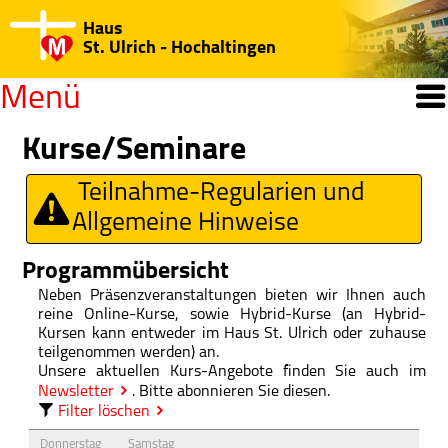
Haus
St. Ulrich - Hochaltingen
Menü
Willkommen
Kurse/Seminare
Open submenu
Teilnahme-Regularien und
Kurse/Seminare
Allgemeine Hinweise
Jahresprogramm
Programmübersicht
Regularien/Hinweise
Neben Präsenzveranstaltungen bieten wir Ihnen auch
reine Online-Kurse, sowie Hybrid-Kurse (an Hybrid-
Katechisten-Kurs
Kursen kann entweder im Haus St. Ulrich oder zuhause
teilgenommen werden) an.
Medien-Center
Unsere aktuellen Kurs-Angebote finden Sie auch im
Newsletter
. Bitte abonnieren Sie diesen.
Open submenu
Haus St. Ulrich
Filter löschen
Donnerstag
Samstag