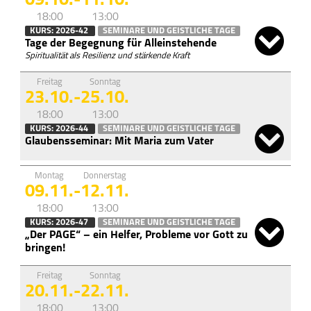
09.10.
-
11.10.
18:00
13:00
KURS: 2026-42
SEMINARE UND GEISTLICHE TAGE
Tage der Begegnung für Alleinstehende
Spiritualität als Resilienz und stärkende Kraft
Freitag
Sonntag
23.10.
-
25.10.
18:00
13:00
KURS: 2026-44
SEMINARE UND GEISTLICHE TAGE
Glaubensseminar: Mit Maria zum Vater
Montag
Donnerstag
09.11.
-
12.11.
18:00
13:00
KURS: 2026-47
SEMINARE UND GEISTLICHE TAGE
„Der PAGE“ – ein Helfer, Probleme vor Gott zu
bringen!
Freitag
Sonntag
20.11.
-
22.11.
18:00
13:00