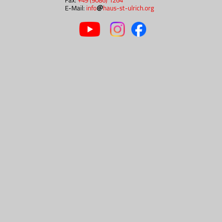
Fax:
+49 (9086) 1264
E-Mail:
info
haus-st-ulrich.org
Anreise mit der Bahn
Die nächste Bahnstation für das Haus St. Ulric
Nördlingen liegt an der Bahnstrecke Dona
besteht die Möglichkeit, mit dem Bus von
Hochaltingen oder in die Nachbarortschaf
fahren. Sie können auch das Rufbusangebot n
Informationen zum Bahnhof Nördlingen f
https://www.bahnhof.de/bahnhof-de/bahnhof
B6rdlingen-1019398
Busverbindungen von Nördlinge
Hochaltingen bzw. Fremdingen
Firma Schwarzer
Linie 502
nach Hochaltingen (
Abfahrt in Nördlingen: Montag bis Freitag
Uhr (nur an Schultagen/nur Mo-Do), 16:39 Uh