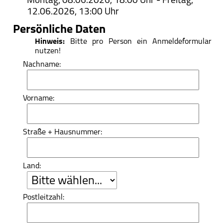
Montag, 08.06.2026, 18:00 Uhr - Freitag,
Haus St. Ulrich
12.06.2026, 13:00 Uhr
Spiritualität
Persönliche Daten
Träger des Hauses
Hinweis:
Bitte pro Person ein Anmeldeformular
nutzen!
St.-Ulrich-Stiftung
Nachname:
Spenden/Finanzierung
Vorname:
„Fest des Dankes”
Kontakt
Straße + Hausnummer:
Land:
Postleitzahl: