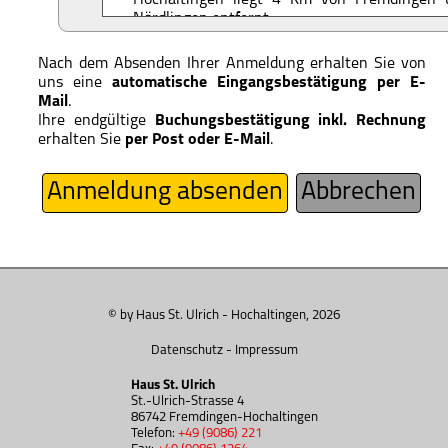
Hochaltingen liegt 4 Km von Fremdingen
Nördlingen entfernt.
Die nächsten
Autobahnanschlüsse
sind: H
Brenz, Aalen, Ellwangen, Dinkelsbühl (A7 Wü
Nach dem Absenden Ihrer Anmeldung erhalten Sie von
Feuchtwangen (A6 Heilbronn – Nürnberg).
uns eine
automatische Eingangsbestätigung per E-
Es stehen ausreichend
kostenlose Parkplä
Mail
.
Ulrich zur Verfügung. Bitte fahren Sie I
Ihre endgültige
Buchungsbestätigung inkl. Rechnung
hauseigenen Parkplatz hinter dem Haus. Soll
erhalten Sie
per Post oder E-Mail
.
belegt sein, dann können Sie auf dem Parkpla
Ihr Auto abstellen.
Anmeldung absenden
Abbrechen
In Hochaltingen gibt es
keine Ladestation 
Die nächste Lademöglichkeit ist in Oettingen (
© by Haus St. Ulrich - Hochaltingen, 2026
Datenschutz
-
Impressum
Haus St. Ulrich
St.-Ulrich-Strasse 4
86742 Fremdingen-Hochaltingen
Telefon:
+49 (9086) 221