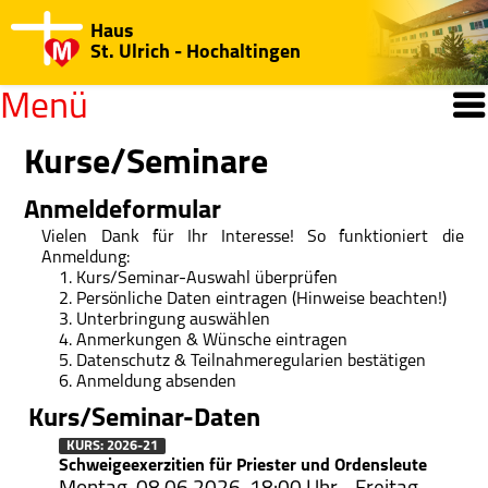
Haus
St. Ulrich - Hochaltingen
Menü
Willkommen
Kurse/Seminare
Open submenu
Anmeldeformular
Kurse/Seminare
Vielen Dank für Ihr Interesse! So funktioniert die
Anmeldung:
Jahresprogramm
Kurs/Seminar-Auswahl überprüfen
Persönliche Daten eintragen (Hinweise beachten!)
Regularien/Hinweise
Unterbringung auswählen
Anmerkungen & Wünsche eintragen
Katechisten-Kurs
Datenschutz & Teilnahmeregularien bestätigen
Anmeldung absenden
Medien-Center
Kurs/Seminar-Daten
Open submenu
KURS: 2026-21
Haus St. Ulrich
Schweigeexerzitien für Priester und Ordensleute