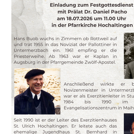
Haus St. Ulrich
Spiritualität
Träger des Hauses
St.-Ulrich-Stiftung
Spenden/Finanzierung
„Fest des Dankes”
Kontakt