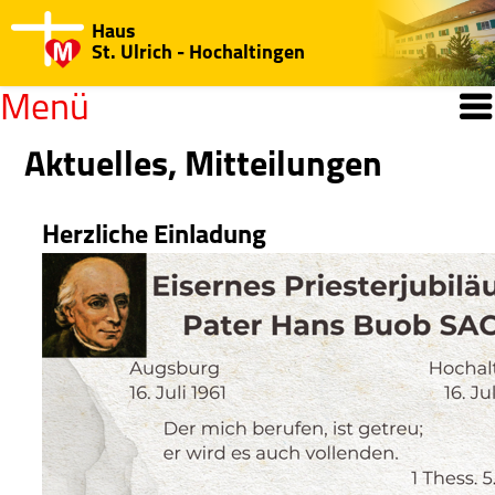
Haus
St. Ulrich - Hochaltingen
Menü
Willkommen
Aktuelles, Mitteilungen
Open submenu
Herzliche Einladung
Kurse/Seminare
Jahresprogramm
Regularien/Hinweise
Katechisten-Kurs
Medien-Center
Open submenu
Haus St. Ulrich